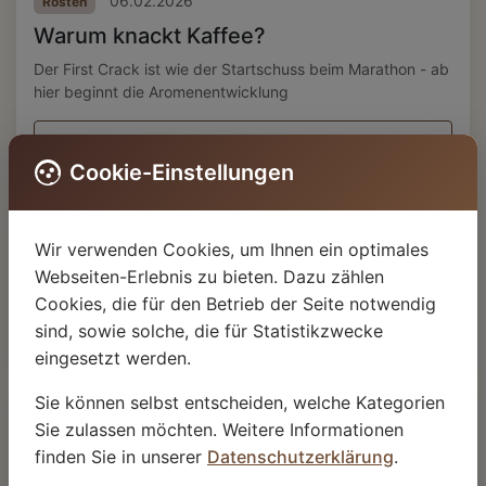
06.02.2026
Rösten
Warum knackt Kaffee?
Der First Crack ist wie der Startschuss beim Marathon - ab
hier beginnt die Aromenentwicklung
Weiterlesen
Cookie-Einstellungen
Noch Fragen?
Wir verwenden Cookies, um Ihnen ein optimales
Unsere Kaffee-Experten helfen Ihnen gerne weiter.
Webseiten-Erlebnis zu bieten. Dazu zählen
Cookies, die für den Betrieb der Seite notwendig
Kontakt aufnehmen
sind, sowie solche, die für Statistikzwecke
eingesetzt werden.
Sie können selbst entscheiden, welche Kategorien
Jetzt probieren
Sie zulassen möchten. Weitere Informationen
finden Sie in unserer
Datenschutzerklärung
.
Entdecken Sie unser Sortiment an erstklassigen
Kaffeesorten.