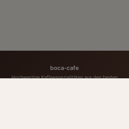
boca-cafe
Hochwertige Kaffeespezialitäten aus den besten
Anbaugebieten der Welt. Frisch geröstet und direkt zu
Ihnen nach Hause geliefert.
Instagram
Shop