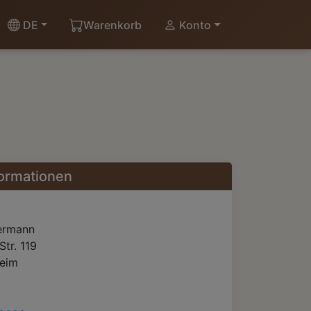
DE
Warenkorb
Konto
formationen
ermann
Str.
119
eim