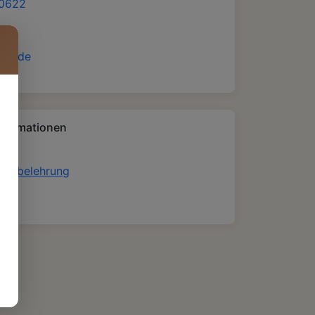
10622
afe.de
nformationen
ufsbelehrung