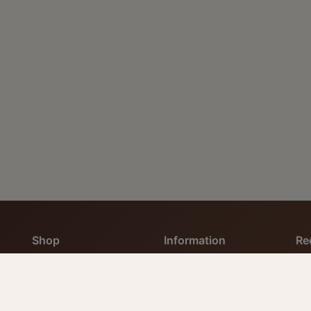
Shop
Information
Re
Alle Produkte
Kaffeewissen
AG
Gewaschene Bohnen
Kontakt
Da
Ungewaschene
Impressum
Wi