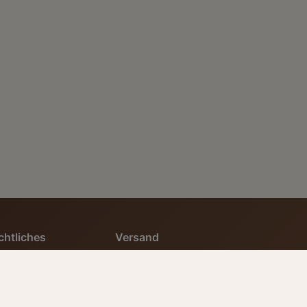
chtliches
Versand
Kostenloser Versand ab
B
50 EUR
tenschutz
Lieferung innerhalb
Deutschlands
derruf